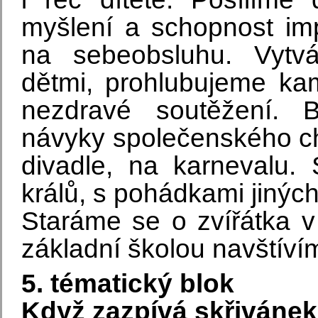
myšlení a schopnost im
na sebeobsluhu. Vytv
dětmi, prohlubujeme ka
nezdravé soutěžení. 
návyky společenského ch
divadle, na karnevalu. 
králů, s pohádkami jiných
Staráme se o zvířátka v
základní školou navštívím
5. tématický blok
Když zazpívá skřivánek 