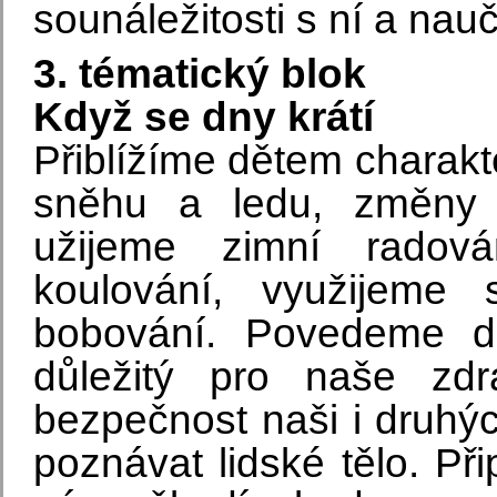
sounáležitosti s ní a nauči
3. tématický blok
Když se dny krátí
Přiblížíme dětem charakte
sněhu a ledu, změny 
užijeme zimní radov
koulování, využijeme
bobování. Povedeme d
důležitý pro naše zd
bezpečnost naši i druhýc
poznávat lidské tělo. P