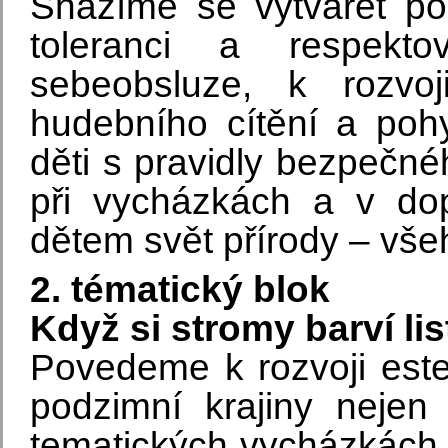
Snažíme se vytvářet poh
toleranci a respekto
sebeobsluze, k rozvo
hudebního cítění a po
děti s pravidly bezpečné
při vycházkách a v dopr
dětem svět přírody – vše
2. tématický blok
Když si stromy barví lis
Povedeme k rozvoji est
podzimní krajiny nejen 
tematických vycházkách.