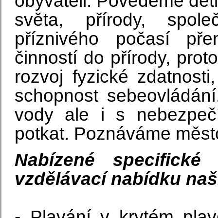
obyvateli. Povedeme děti
světa, přírody, spol
příznivého počasí př
činností do přírody, pro
rozvoj fyzické zdatnosti
schopnost sebeovládán
vody ale i s nebezpe
potkat. Poznáváme měst
Nabízené specifické
vzdělávací nabídku naš
- Plavání v krytém pl