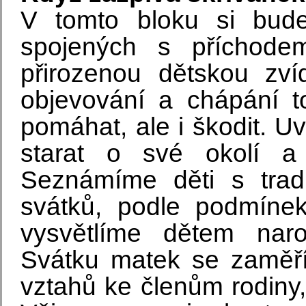
V tomto bloku si bud
spojených s příchode
přirozenou dětskou zví
objevování a chápání t
pomáhat, ale i škodit. U
starat o své okolí a
Seznámíme děti s trad
svátků, podle podmínek
vysvětlíme dětem naroz
Svátku matek se zaměří
vztahů ke členům rodiny,