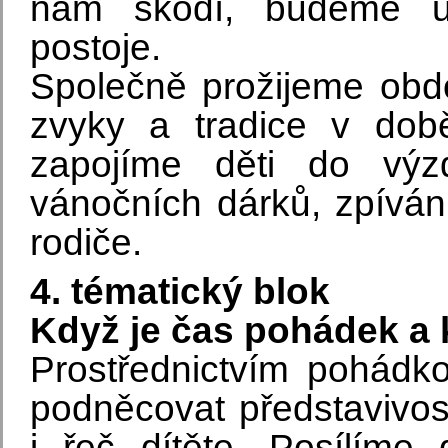
nám škodí, budeme u
postoje.
Společně prožijeme obd
zvyky a tradice v dob
zapojíme děti do výz
vánočních dárků, zpívání
rodiče.
4. tématický blok
Když je čas pohádek a 
Prostřednictvím pohádk
podněcovat představivost,
i řeč dítěte. Posílíme