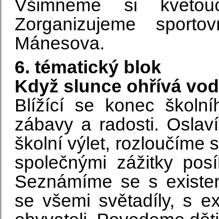
Všimneme si kvetouc
Zorganizujeme sport
Mánesova.
6. tématický blok
Když slunce ohřívá vo
Blížící se konec škol
zábavy a radosti. Oslav
školní výlet, rozloučíme 
společnými zážitky posí
Seznámíme se s existenc
se všemi světadíly, s ex